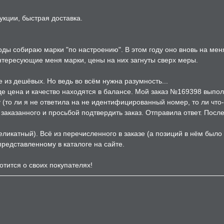
укции, быстрая доставка.
годы собираю марки "по настроению". В этом году оно вновь на ме
интересующие меня марки, цены на них загнуты сверх меры.
 из дешёвых. Но ведь во всём нужна разумность...
где цена и качество находятся в балансе. Мой заказ №169398 выпол
(то ли я не ответила на не идентифицированный номер, то ли что-то
аказанного и просьбой подтвердить заказ. Отправила ответ. После
еликатный). Всё из перечисленного в заказе (а позиций в нём было
 представленному в каталоге на сайте.
отится о своих покупателях!