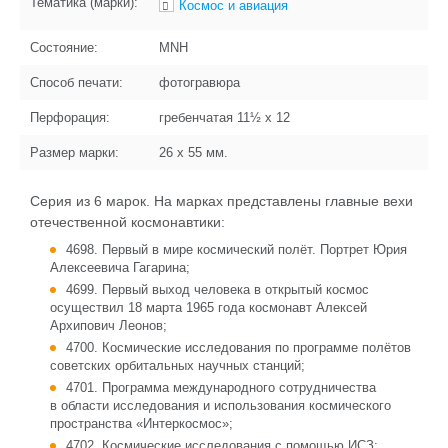
Тематика (марки):
Космос и авиация
Состояние:
MNH
Способ печати:
фотогравюра
Перфорация:
гребенчатая 11½ x 12
Размер марки:
26 x 55
мм.
Серия из 6 марок. На марках представлены главные вехи
отечественной космонавтики:
4698. Первый в мире космический полёт. Портрет Юрия
Алексеевича Гагарина;
4699. Первый выход человека в открытый космос
осуществил 18 марта 1965 года космонавт Алексей
Архипович Леонов;
4700. Космические исследования по программе полётов
советских орбитальных научных станций;
4701. Программа международного сотрудничества
в области исследования и использования космического
пространства «Интеркосмос»;
4702. Космические исследования с помощью ИСЗ;