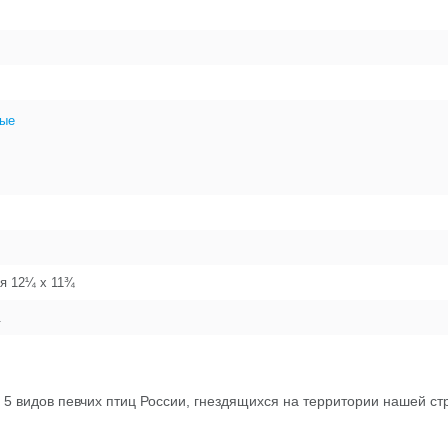
ые
ая 12¼ x 11¾
.
 5 видов певчих птиц России, гнездящихся на территории нашей ст