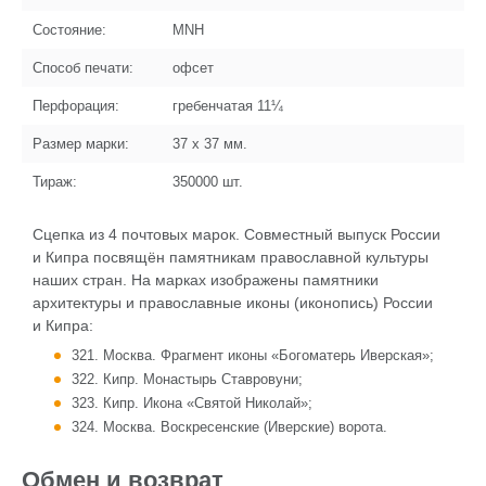
Состояние:
MNH
Способ печати:
офсет
Перфорация:
гребенчатая 11¼
Размер марки:
37 x 37
мм.
Тираж:
350000
шт.
Сцепка из 4 почтовых марок. Совместный выпуск России
и Кипра посвящён памятникам православной культуры
наших стран. На марках изображены памятники
архитектуры и православные иконы (иконопись) России
и Кипра:
321. Москва. Фрагмент иконы «Богоматерь Иверская»;
322. Кипр. Монастырь Ставровуни;
323. Кипр. Икона «Святой Николай»;
324. Москва. Воскресенские (Иверские) ворота.
Обмен и возврат