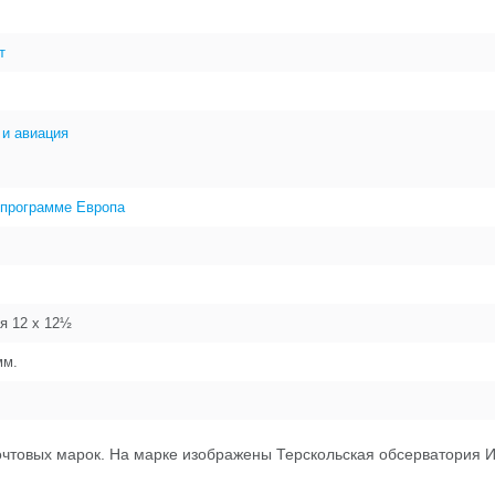
т
 и авиация
 программе Европа
я 12 x 12½
м.
очтовых марок. На марке изображены Терскольская обсерватория