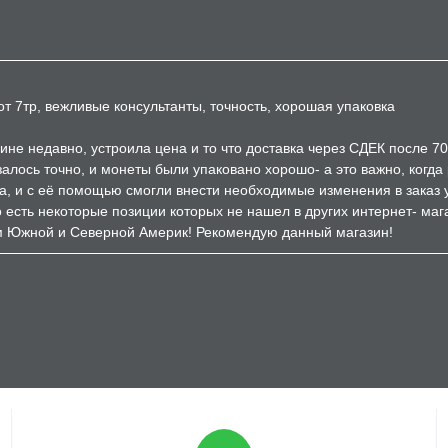
т 7тр, вежливые консультанты, точность, хорошая упаковка
ине недавно, устроила цена и то что доставка через СДЕК после 7
залось точно, и монеты были упаковано хорошо- а это важно, когд
а, и с её помощью смогли внести необходимые изменения в заказ 
есть некоторые позиции которых не нашел в других интернет- мага
м Южной и Северной Америк! Рекомендую данный магазин!