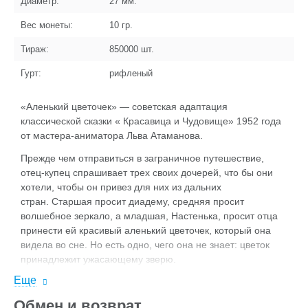
Диаметр:
27
мм.
Вес монеты:
10
гр.
Тираж:
850000
шт.
Гурт:
рифленый
«Аленький цветочек» — советская адаптация
классической сказки « Красавица и Чудовище» 1952 года
от мастера-аниматора Льва Атаманова.
Прежде чем отправиться в заграничное путешествие,
отец-купец спрашивает трех своих дочерей, что бы они
хотели, чтобы он привез для них из дальних
стран. Старшая просит диадему, средняя просит
волшебное зеркало, а младшая, Настенька, просит отца
принести ей красивый аленький цветочек, который она
видела во сне. Но есть одно, чего она не знает: цветок
принадлежит ужасающему зверю.
Еще
Советский взгляд на отцовскую и романтическую любовь
воплощен в жизнь изысканной ротоскопической
Обмен и возврат