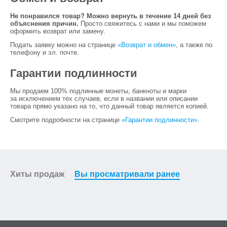
анимацией.
Не понравился товар? Можно вернуть в течение 14 дней без
В 2023 году Центральный Банк России выпустил
объяснения причин.
Просто свяжитесь с нами и мы поможем
монету 25 рублей «Аленький цветочек» в рамках серии
оформить возврат или замену.
«Российская (советская) анимация».
Подать заявку можно на странице
«Возврат и обмен»
, а также по
телефону и эл. почте.
Гарантии подлинности
Мы продаем 100% подлинные монеты, банкноты и марки
за исключением тех случаев, если в названии или описании
товара прямо указано на то, что данный товар является копией.
Смотрите подробности на странице
«Гарантии подлинности»
.
Хиты продаж
Вы просматривали ранее