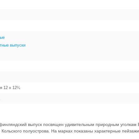
ые
тные выпуски
я 12 x 12¼
.
о-финляндский выпуск посвящен удивительным природным уголкам 
 Кольского полуострова. На марках показаны характерные пейзажи