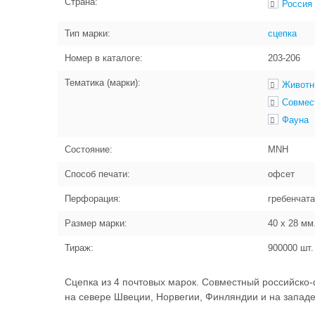
Страна:
Россия
Тип марки:
сцепка
Номер в каталоге:
203-206
Тематика (марки):
Животн
Совмес
Фауна
Состояние:
MNH
Способ печати:
офсет
Перфорация:
гребенчата
Размер марки:
40 x 28
мм
Тираж:
900000
шт.
Сцепка из 4 почтовых марок. Совместный российск
на севере Швеции, Норвегии, Финляндии и на западе