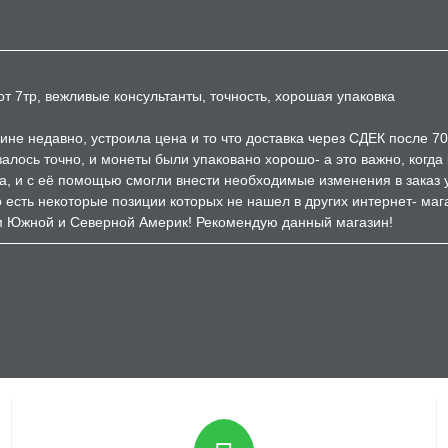
т 7тр, вежливые консультанты, точность, хорошая упаковка
ине недавно, устроила цена и то что доставка через СДЕК после 7
залось точно, и монеты были упаковано хорошо- а это важно, когд
а, и с её помощью смогли внести необходимые изменения в заказ 
есть некоторые позиции которых не нашел в других интернет- мага
м Южной и Северной Америк! Рекомендую данный магазин!