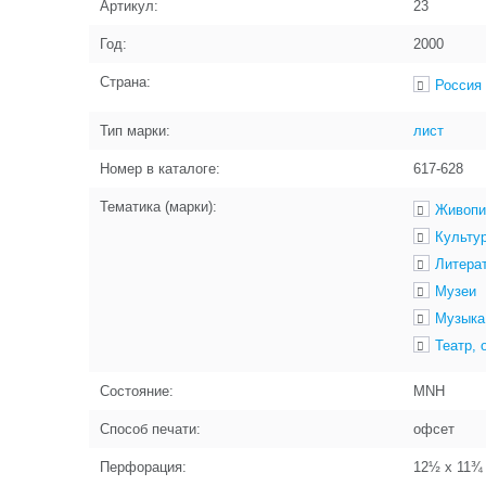
Артикул:
23
Год:
2000
Страна:
Россия
Тип марки:
лист
Номер в каталоге:
617-628
Тематика (марки):
Живопи
Культур
Литера
Музеи
Музыка
Театр, 
Состояние:
MNH
Способ печати:
офсет
Перфорация:
12½ x 11¾