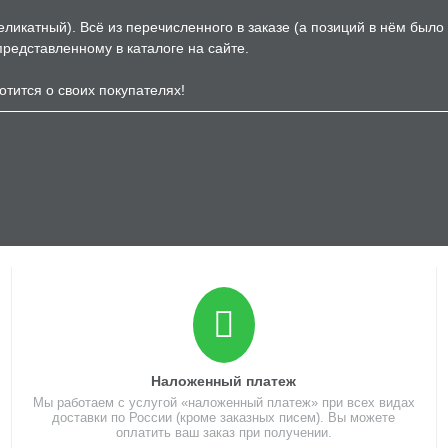
еликатный). Всё из перечисленного в заказе (а позиций в нём было
 представленному в каталоге на сайте.
отится о своих покупателях!
Наложенный платеж
Мы работаем с услугой «наложенный платеж» при всех видах
доставки по России (кроме заказных писем). Вы можете
оплатить ваш заказ при получении.