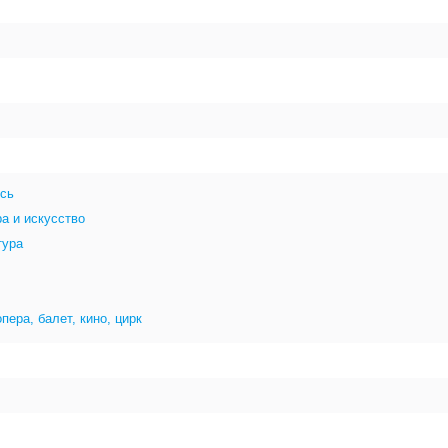
сь
а и искусство
тура
опера, балет, кино, цирк