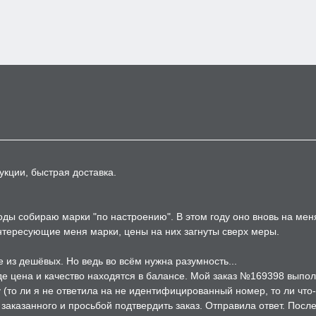
укции, быстрая доставка.
годы собираю марки "по настроению". В этом году оно вновь на ме
интересующие меня марки, цены на них загнуты сверх меры.
 из дешёвых. Но ведь во всём нужна разумность...
где цена и качество находятся в балансе. Мой заказ №169398 выпол
(то ли я не ответила на не идентифицированный номер, то ли что-то
аказанного и просьбой подтвердить заказ. Отправила ответ. После