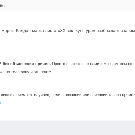
м.
марок. Каждая марка листа «ХХ век. Культура» изображает значимо
й без объяснения причин.
Просто свяжитесь с нами и мы поможем офо
кже по телефону и эл. почте.
сключением тех случаев, если в названии или описании товара прямо ук
»
.