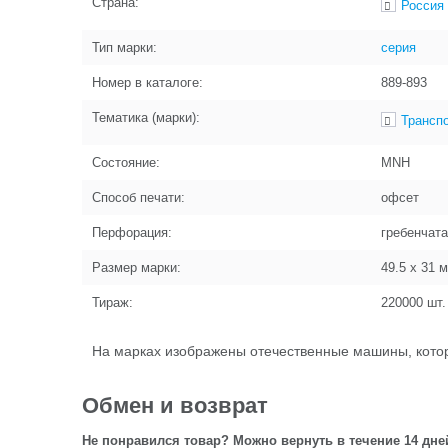
Страна:
Россия
Тип марки:
серия
Номер в каталоге:
889-893
Тематика (марки):
Трансп
Состояние:
MNH
Способ печати:
офсет
Перфорация:
гребенчат
Размер марки:
49.5 x 31
м
Тираж:
220000
шт.
На марках изображены отечественные машины, котор
Обмен и возврат
Не понравился товар? Можно вернуть в течение 14 дне