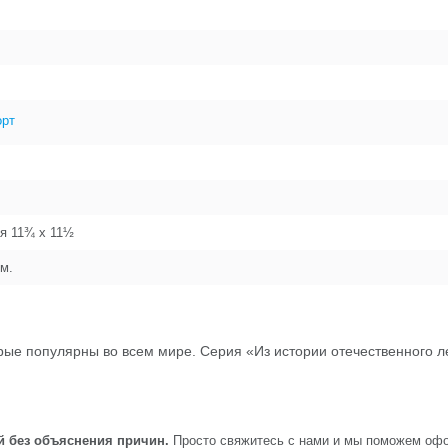
орт
ая 11¾ x 11½
м.
ые популярны во всем мире. Серия «Из истории отечественного ле
й без объяснения причин.
Просто свяжитесь с нами и мы поможем офо