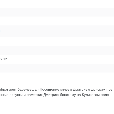
я
 x 12
.
ен фрагмент барельефа «Посещение князем Дмитрием Донским преп
инные рисунки и памятник Дмитрию Донскому на Куликовом поле.