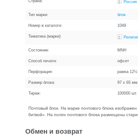
Страна:
Россия
Тип марки:
блок
Номер в каталоге:
1049
Тематика (марки):
Религи
Состояние:
MNH
Способ печати:
офсет
Перфорация:
рамка 12½
Размер блока:
97 x 65
мм
Тираж:
100000
шт.
Почтовый блок. На марке почтового блока изображ
битвой». На полях почтового блока размещены стар
Обмен и возврат