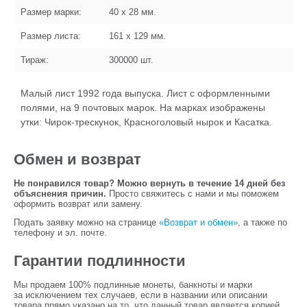
Размер марки:
40 x 28
мм.
Размер листа:
161 x 129
мм.
Тираж:
300000
шт.
Малый лист 1992 года выпуска. Лист с оформленными
полями, на 9 почтовых марок. На марках изображены
утки: Чирок-трескунок, Красноголовый нырок и Касатка.
Обмен и возврат
Не понравился товар? Можно вернуть в течение 14 дней без
объяснения причин.
Просто свяжитесь с нами и мы поможем
оформить возврат или замену.
Подать заявку можно на странице
«Возврат и обмен»
, а также по
телефону и эл. почте.
Гарантии подлинности
Мы продаем 100% подлинные монеты, банкноты и марки
за исключением тех случаев, если в названии или описании
товара прямо указано на то, что данный товар является копией.